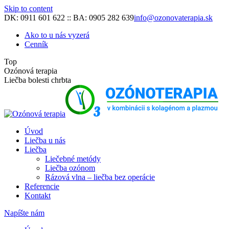
Skip to content
DK: 0911 601 622 :: BA: 0905 282 639
info@ozonovaterapia.sk
Ako to u nás vyzerá
Cenník
Top
Ozónová terapia
Liečba bolesti chrbta
Úvod
Liečba u nás
Liečba
Liečebné metódy
Liečba ozónom
Rázová vlna – liečba bez operácie
Referencie
Kontakt
Napíšte nám