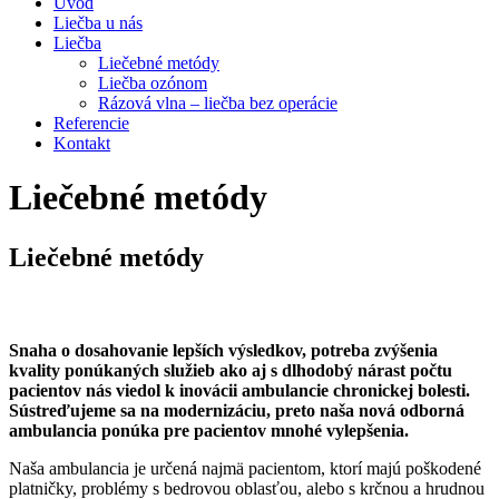
Úvod
Liečba u nás
Liečba
Liečebné metódy
Liečba ozónom
Rázová vlna – liečba bez operácie
Referencie
Kontakt
Liečebné metódy
Liečebné metódy
Snaha o dosahovanie lepších výsledkov, potreba zvýšenia
kvality ponúkaných služieb ako aj s dlhodobý nárast počtu
pacientov nás viedol k inovácii ambulancie chronickej bolesti.
Sústreďujeme sa na modernizáciu, preto naša nová odborná
ambulancia ponúka pre pacientov mnohé vylepšenia.
Naša ambulancia je určená najmä pacientom, ktorí majú poškodené
platničky, problémy s bedrovou oblasťou, alebo s krčnou a hrudnou