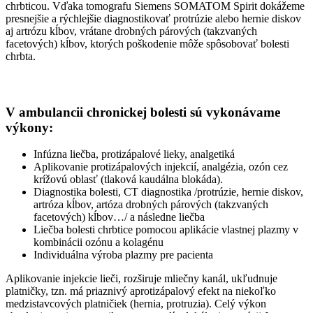
chrbticou. Vďaka tomografu Siemens SOMATOM Spirit dokážeme
presnejšie a rýchlejšie diagnostikovať protrúzie alebo hernie diskov
aj artrózu kĺbov, vrátane drobných párových (takzvaných
facetových) kĺbov, ktorých poškodenie môže spôsobovať bolesti
chrbta.
V ambulancii chronickej bolesti sú vykonávame
výkony:
Infúzna liečba, protizápalové lieky, analgetiká
Aplikovanie protizápalových injekcií, analgézia, ozón cez
krížovú oblasť (tlaková kaudálna blokáda).
Diagnostika bolesti, CT diagnostika /protrúzie, hernie diskov,
artróza kĺbov, artóza drobných párových (takzvaných
facetových) kĺbov…/ a následne liečba
Liečba bolesti chrbtice pomocou aplikácie vlastnej plazmy v
kombinácii ozónu a kolagénu
Individuálna výroba plazmy pre pacienta
Aplikovanie injekcie lieči, rozširuje mliečny kanál, ukľudnuje
platničky, tzn. má priaznivý aprotizápalový efekt na niekoľko
medzistavcových platničiek (hernia, protruzia). Celý výkon