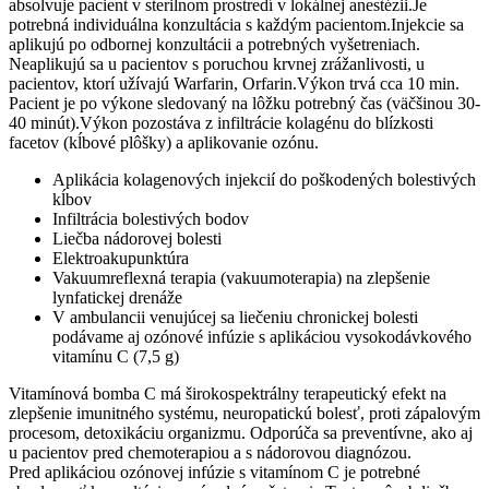
absolvuje pacient v sterilnom prostredí v lokálnej anestézii.Je
potrebná individuálna konzultácia s každým pacientom.Injekcie sa
aplikujú po odbornej konzultácii a potrebných vyšetreniach.
Neaplikujú sa u pacientov s poruchou krvnej zrážanlivosti, u
pacientov, ktorí užívajú Warfarin, Orfarin.Výkon trvá cca 10 min.
Pacient je po výkone sledovaný na lôžku potrebný čas (väčšinou 30-
40 minút).Výkon pozostáva z infiltrácie kolagénu do blízkosti
facetov (kĺbové plôšky) a aplikovanie ozónu.
Aplikácia kolagenových injekcií do poškodených bolestivých
kĺbov
Infiltrácia bolestivých bodov
Liečba nádorovej bolesti
Elektroakupunktúra
Vakuumreflexná terapia (vakuumoterapia) na zlepšenie
lynfatickej drenáže
V ambulancii venujúcej sa liečeniu chronickej bolesti
podávame aj ozónové infúzie s aplikáciou vysokodávkového
vitamínu C (7,5 g)
Vitamínová bomba C má širokospektrálny terapeutický efekt na
zlepšenie imunitného systému, neuropatickú bolesť, proti zápalovým
procesom, detoxikáciu organizmu. Odporúča sa preventívne, ako aj
u pacientov pred chemoterapiou a s nádorovou diagnózou.
Pred aplikáciou ozónovej infúzie s vitamínom C je potrebné