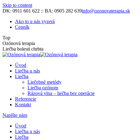
Skip to content
DK: 0911 601 622 :: BA: 0905 282 639
info@ozonovaterapia.sk
Ako to u nás vyzerá
Cenník
Top
Ozónová terapia
Liečba bolesti chrbta
Úvod
Liečba u nás
Liečba
Liečebné metódy
Liečba ozónom
Rázová vlna – liečba bez operácie
Referencie
Kontakt
Napíšte nám
Úvod
Liečba u nás
Liečba