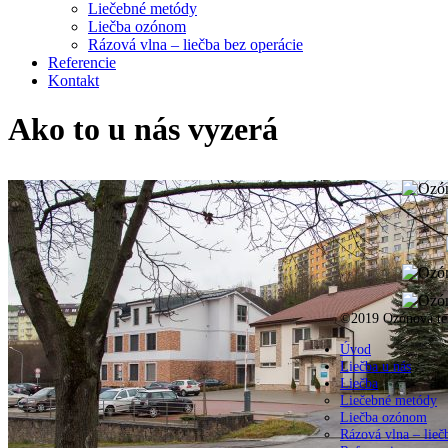
Liečebné metódy
Liečba ozónom
Rázová vlna – liečba bez operácie
Referencie
Kontakt
Ako to u nás vyzerá
©2019 Ozónová te
Úvod
Liečba u nás
Liečba
Liečebné metódy
Liečba ozónom
Rázová vlna – lieč